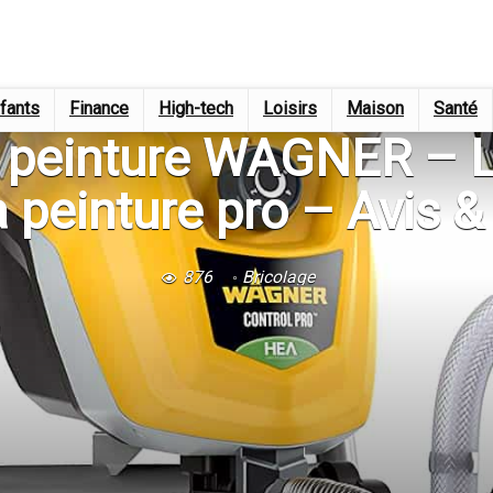
fants
Finance
High-tech
Loisirs
Maison
Santé
et peinture WAGNER – L
a peinture pro – Avis &
876
Bricolage