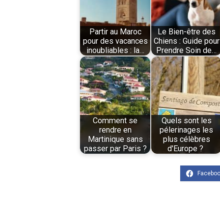
Partir au Maroc
Le Bien-être des
pour des vacances
Chiens : Guide pour
inoubliables : la…
Prendre Soin de…
Comment se
Quels sont les
rendre en
pélerinages les
Martinique sans
plus célèbres
passer par Paris ?
d'Europe ?