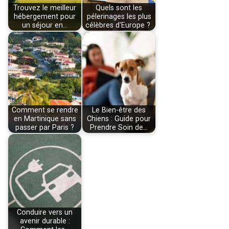
Trouvez le meilleur
Quels sont les
hébergement pour
pélerinages les plus
un séjour en…
célèbres d'Europe ?
Comment se rendre
Le Bien-être des
en Martinique sans
Chiens : Guide pour
passer par Paris ?
Prendre Soin de…
Conduire vers un
avenir durable :