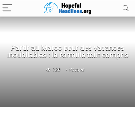
Partir au Maroc pour des vacances
inoubliables : la formule tout compris
126
Voyage