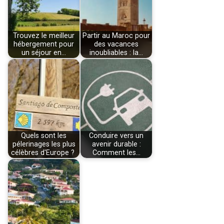
Trouvez le meilleur
Partir au Maroc pour
hébergement pour
des vacances
un séjour en…
inoubliables : la…
Quels sont les
Conduire vers un
pélerinages les plus
avenir durable :
célèbres d'Europe ?
Comment les…