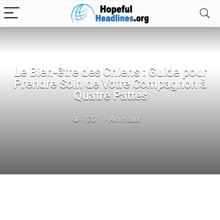
Le Bien-être des Chiens : Guide pour
Prendre Soin de Votre Compagnon à
Quatre Pattes
120
Animaux