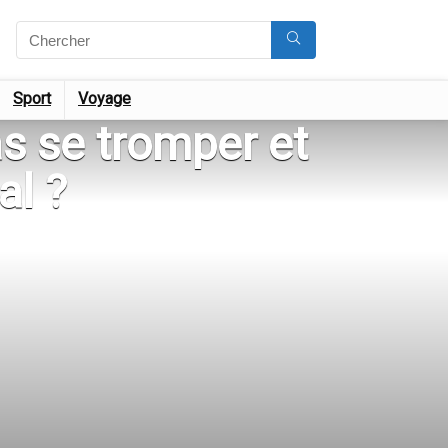
Sport
Voyage
s se tromper et
al ?