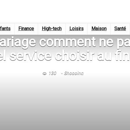
fants
Finance
High-tech
Loisirs
Maison
Santé
mariage comment ne pa
l service choisir au fin
130
Shopping